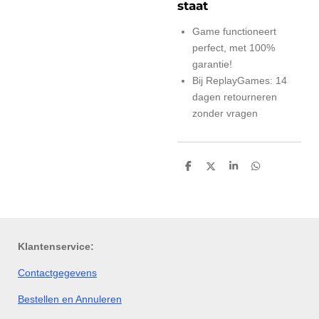
staat
Game functioneert
perfect, met 100%
garantie!
Bij ReplayGames: 14
dagen retourneren
zonder vragen
D
D
S
D
e
e
h
e
l
e
a
l
e
l
r
e
n
e
n
Klantenservice:
Contactgegevens
Bestellen en Annuleren