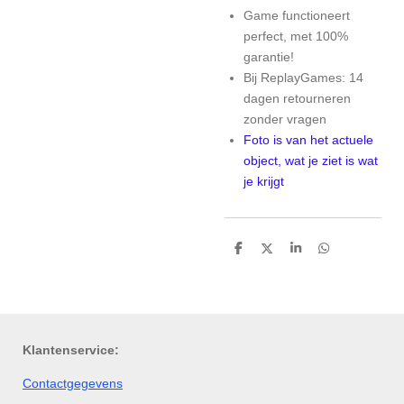
Game functioneert
perfect, met 100%
garantie!
Bij ReplayGames: 14
dagen retourneren
zonder vragen
Foto is van het actuele
object, wat je ziet is wat
je krijgt
D
D
S
D
e
e
h
e
l
e
a
l
e
l
r
e
n
e
n
Klantenservice:
Contactgegevens