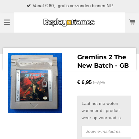
Vanaf € 80,- gratis verzonden binnen NL!
Ga
direct
naar
de
hoofdinhoud
Gremlins 2 The
New Batch - GB
€ 6,95
€ 7,95
Laat het me weten
wanneer dit product
weer op voorraad is.