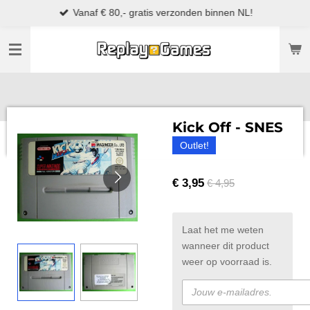
Vanaf € 80,- gratis verzonden binnen NL!
Ga
direct
naar
de
hoofdinhoud
Kick Off - SNES
Outlet!
€ 3,95
€ 4,95
Laat het me weten
wanneer dit product
weer op voorraad is.