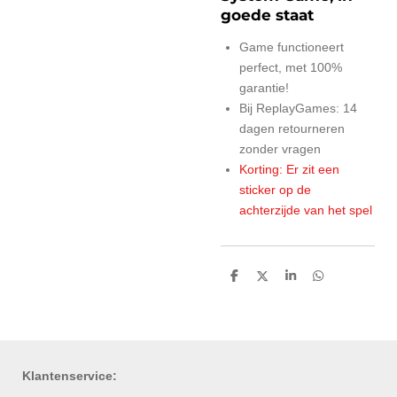
goede staat
Game functioneert
perfect, met 100%
garantie!
Bij ReplayGames: 14
dagen retourneren
zonder vragen
Korting: Er zit een
sticker op de
achterzijde van het spel
D
D
S
D
e
e
h
e
l
e
a
l
e
l
r
e
n
e
n
Klantenservice: