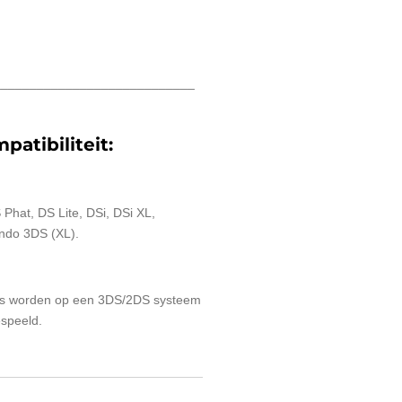
____________________________
patibiliteit:
Phat, DS Lite, DSi, DSi XL,
ndo 3DS (XL).
 worden op een 3DS/2DS systeem
espeeld.