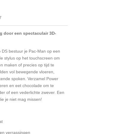
7
eg door een spectaculair 3D-
 DS bestuur je Pac-Man op een
de stylus op het touchscreen om
ten maken of precies op tijd te
elden vol bewegende vloeren,
bekende spoken. Verzamel Power
beren en eet chocolade om te
der of een vederlichte zwever. Een
die je niet mag missen!
at
geen verrassingen