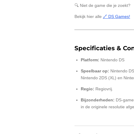
🔍 Niet de game die je zoekt?
Bekijk hier alle
🔗 DS Games!
________________________
Specificaties & Com
Platform:
Nintendo DS
Speelbaar op:
Nintendo DS 
Nintendo 2DS (XL) en Ninte
Regio:
Regiovrij.
Bijzonderheden:
DS-games
in de originele resolutie afg