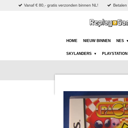
Vanaf € 80,- gratis verzonden binnen NL!
Betalen 
Ga
direct
naar
de
hoofdinhoud
HOME
NIEUW BINNEN
NES
SKYLANDERS
PLAYSTATIO