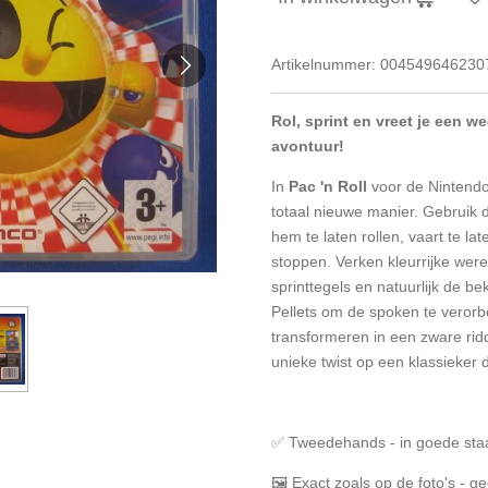
Artikelnummer:
004549646230
Rol, sprint en vreet je een w
avontuur!
In
Pac 'n Roll
voor de Nintendo
totaal nieuwe manier. Gebruik 
hem te laten rollen, vaart te la
stoppen. Verken kleurrijke wer
sprinttegels en natuurlijk de 
Pellets om de spoken te veror
transformeren in een zware rid
unieke twist op een klassieker 
✅ Tweedehands - in goede sta
🖼️ Exact zoals op de foto's - 