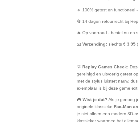
🔹 100% getest en functioneel
🔄 14 dagen retourrecht bij R
🔥 Op voorraad - bestel nu en 
📧
Verzending:
slechts
€ 3,95
💡
Replay Games Check:
Deze
gereinigd en uitvoerig getest o
met de stylus luistert nauw, d
exemplaar is bij deze game extr
🎮
Wist je dat?
Als je genoeg j
originele klassieke
Pac-Man a
je niet alleen een modern 3D-av
klassieker waarmee het allema