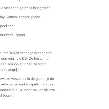
 - 2 maanden garantie inbegrepen
eplay Games, zonder gedoe
speel snel
(brievenbuspost)
 Pac 'n Roll cartridge is door ons
p een originele DS. De besturing
us een schoon en goed werkend
a belangrijk!
uwelen verzamelt in de game, je de
rcade-game
kunt vrijspelen! Zo haal
ontuur in huis, maar ook de tijdloze
al begon.