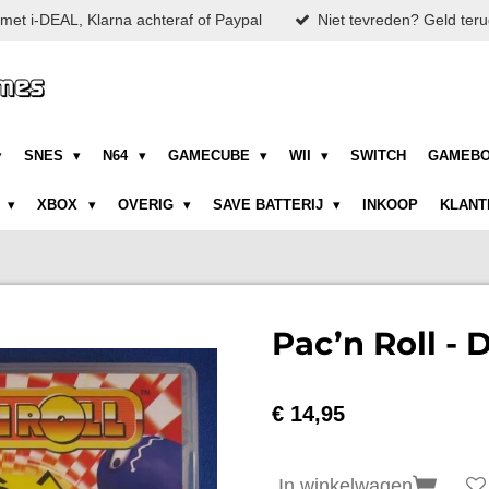
met i-DEAL, Klarna achteraf of Paypal
Niet tevreden? Geld teru
SNES
N64
GAMECUBE
WII
SWITCH
GAMEB
N
XBOX
OVERIG
SAVE BATTERIJ
INKOOP
KLANT
Pac’n Roll -
€ 14,95
In winkelwagen