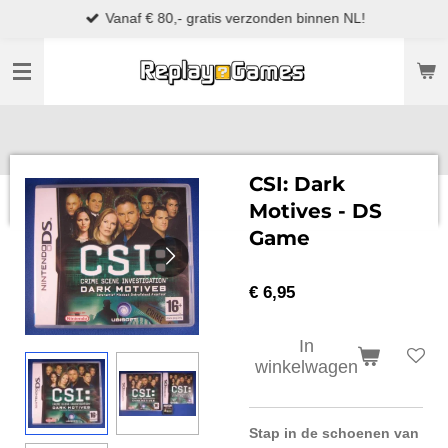
Vanaf € 80,- gratis verzonden binnen NL!
Ga
direct
naar
de
hoofdinhoud
CSI: Dark
Motives - DS
Game
€ 6,95
In
winkelwagen
Stap in de schoenen van