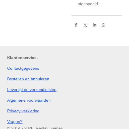
afgespeeld.
D
D
S
D
e
e
h
e
l
e
a
l
e
l
r
e
n
e
n
Klantenservice:
Contactgegevens
Bestellen en Annuleren
Levertijd en verzendkosten
Algemene voorwaarden
Privacy verklaring
Vragen?
© 2014 - 2026 Replay Games