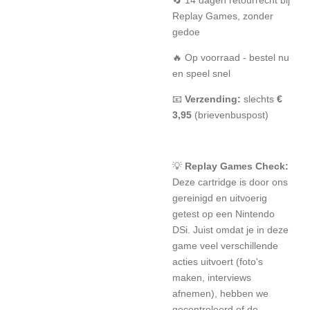
Replay Games, zonder
gedoe
🔥 Op voorraad - bestel nu
en speel snel
📧
Verzending:
slechts
€
3,95
(brievenbuspost)
💡
Replay Games Check:
Deze cartridge is door ons
gereinigd en uitvoerig
getest op een Nintendo
DSi. Juist omdat je in deze
game veel verschillende
acties uitvoert (foto's
maken, interviews
afnemen), hebben we
gecontroleerd of de