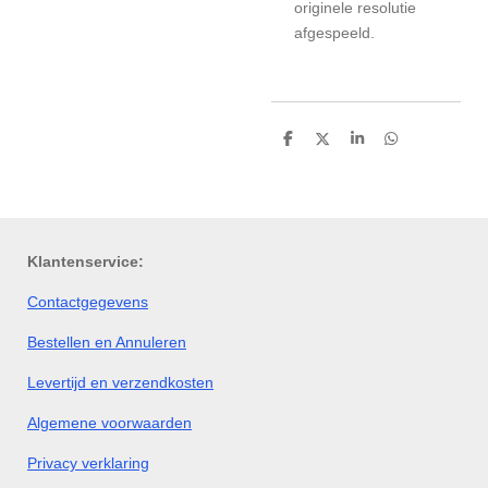
originele resolutie
afgespeeld.
D
D
S
D
e
e
h
e
l
e
a
l
e
l
r
e
n
e
n
Klantenservice:
Contactgegevens
Bestellen en Annuleren
Levertijd en verzendkosten
Algemene voorwaarden
Privacy verklaring