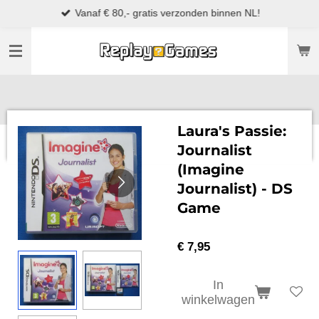
Vanaf € 80,- gratis verzonden binnen NL!
Ga
direct
naar
de
hoofdinhoud
Laura's Passie:
Journalist
(Imagine
Journalist) - DS
Game
€ 7,95
In
winkelwagen