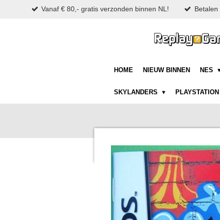
Vanaf € 80,- gratis verzonden binnen NL!
Betalen 
Ga
direct
naar
de
hoofdinhoud
HOME
NIEUW BINNEN
NES
SKYLANDERS
PLAYSTATIO