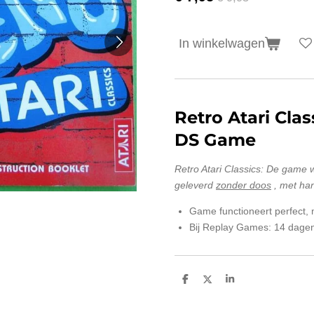
In winkelwagen
Retro Atari Cla
DS Game
Retro Atari Classics:
De game wo
geleverd
zonder doos
, met han
Game functioneert perfect,
Bij Replay Games: 14 dagen
D
D
S
e
e
h
l
e
a
e
l
r