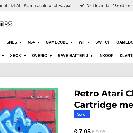
met i-DEAL, Klarna achteraf of Paypal
Niet tevreden? Geld teru
SNES
N64
GAMECUBE
WII
SWITCH
GAMEB
N
XBOX
OVERIG
SAVE BATTERIJ
INKOOP
KLANT
Retro Atari Cl
Cartridge me
Sale!
€ 7,95
€ 9,95