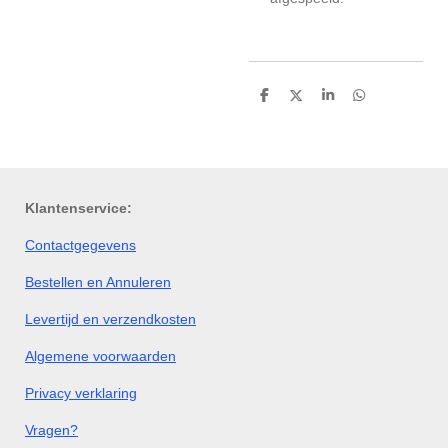
D
D
S
D
e
e
h
e
l
e
a
l
e
l
r
e
n
e
n
Klantenservice:
Contactgegevens
Bestellen en Annuleren
Levertijd en verzendkosten
Algemene voorwaarden
Privacy verklaring
Vragen?