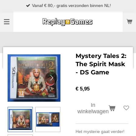
Vanaf € 80,- gratis verzonden binnen NL!
Ga
direct
naar
de
hoofdinhoud
Mystery Tales 2:
The Spirit Mask
- DS Game
€ 5,95
In
winkelwagen
Het mysterie gaat verder!