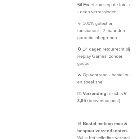
🖼️ Exact zoals op de foto's
- geen verrassingen
🔹 100% getest en
functioneel - 2 maanden
garantie inbegrepen
🔄 14 dagen retourrecht bij
Replay Games, zonder
gedoe
🔥 Op voorraad - bestel nu
en speel snel
📧
Verzending:
slechts
€
3,95
(brievenbuspost)
🛒
Bestel meteen mee &
bespaar verzendkosten:
Wil je het volledige verhaal