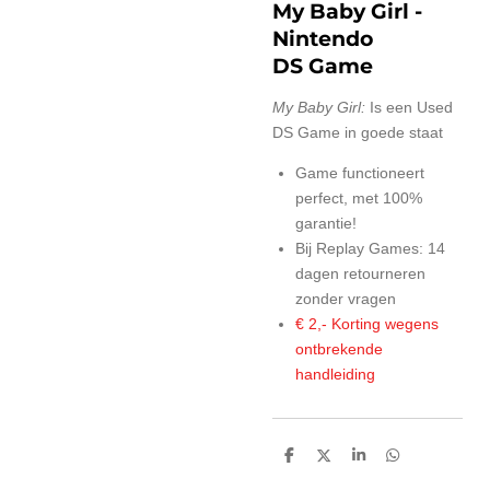
My Baby Girl
-
Nintendo
DS Game
My Baby Girl:
Is een Used
DS Game in goede staat
Game functioneert
perfect, met 100%
garantie!
Bij Replay Games: 14
dagen retourneren
zonder vragen
€ 2,- Korting wegens
ontbrekende
handleiding
D
D
S
D
e
e
h
e