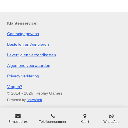
l
e
a
l
e
l
r
e
n
e
n
Klantenservice:
Contactgegevens
Bestellen en Annuleren
Levertijd en verzendkosten
Algemene voorwaarden
Privacy verklaring
Vragen?
© 2014 - 2026 Replay Games
Powered by
JouwWeb
E-mailadres
Telefoonnummer
Kaart
WhatsApp