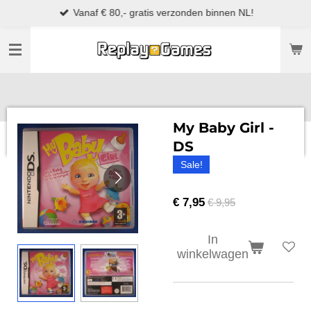
Vanaf € 80,- gratis verzonden binnen NL!
Ga
direct
naar
de
hoofdinhoud
My Baby Girl -
DS
Sale!
€ 7,95
€ 9,95
In
winkelwagen