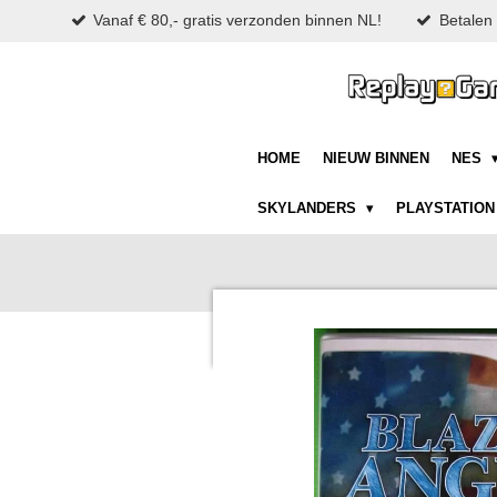
Vanaf € 80,- gratis verzonden binnen NL!
Betalen 
Ga
direct
naar
de
hoofdinhoud
HOME
NIEUW BINNEN
NES
SKYLANDERS
PLAYSTATIO