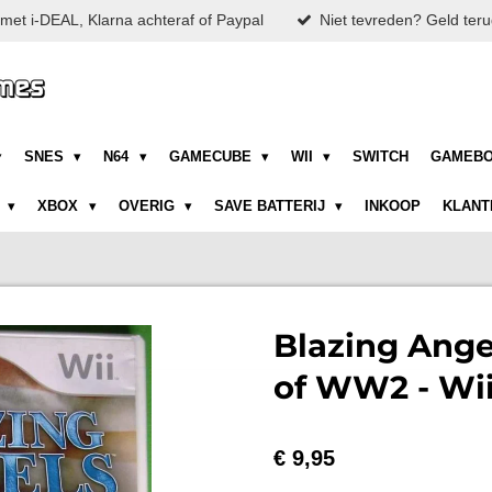
met i-DEAL, Klarna achteraf of Paypal
Niet tevreden? Geld teru
SNES
N64
GAMECUBE
WII
SWITCH
GAMEB
N
XBOX
OVERIG
SAVE BATTERIJ
INKOOP
KLANT
Blazing Ange
of WW2 - Wi
€ 9,95