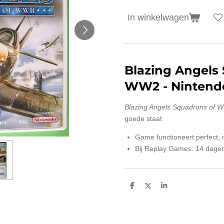
In winkelwagen
Blazing Angels
WW2
- Nintend
Blazing Angels Squadrons of 
goede staat
Game functioneert perfect,
Bij Replay Games: 14 dagen
D
D
S
e
e
h
l
e
a
e
l
r
n
e