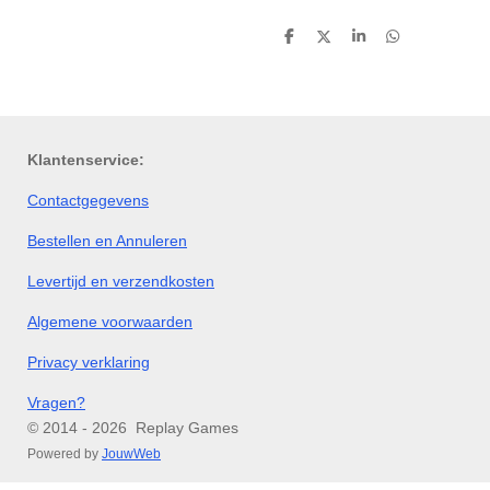
D
D
S
D
e
e
h
e
l
e
a
l
e
l
r
e
n
e
n
Klantenservice:
Contactgegevens
Bestellen en Annuleren
Levertijd en verzendkosten
Algemene voorwaarden
Privacy verklaring
Vragen?
© 2014 - 2026 Replay Games
Powered by
JouwWeb