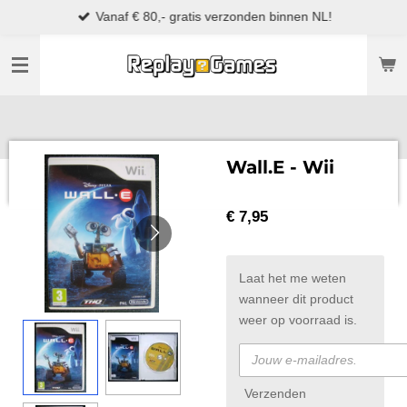
Vanaf € 80,- gratis verzonden binnen NL!
Ga
direct
naar
de
hoofdinhoud
Wall.E - Wii
€ 7,95
Laat het me weten
wanneer dit product
weer op voorraad is.
Verzenden