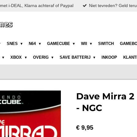
met i-DEAL, Klarna achteraf of Paypal
Niet tevreden? Geld teru
SNES
N64
GAMECUBE
WII
SWITCH
GAMEB
N
XBOX
OVERIG
SAVE BATTERIJ
INKOOP
KLANT
Dave Mirra 2
- NGC
€ 9,95