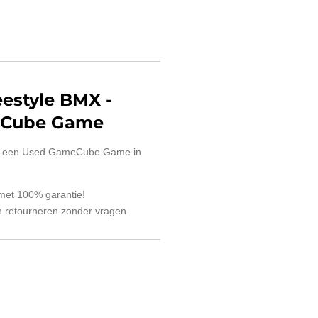
eestyle BMX
-
eCube Game
s een Used GameCube Game in
 met 100% garantie!
 retourneren zonder vragen