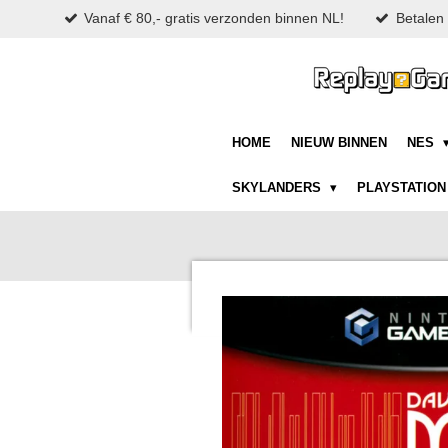
Vanaf € 80,- gratis verzonden binnen NL!
Betalen 
Ga
direct
naar
de
hoofdinhoud
HOME
NIEUW BINNEN
NES
SKYLANDERS
PLAYSTATIO