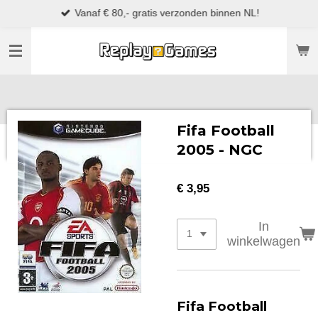
Vanaf € 80,- gratis verzonden binnen NL!
Ga
direct
naar
de
hoofdinhoud
Fifa Football
2005 - NGC
€ 3,95
In
winkelwagen
Fifa Football