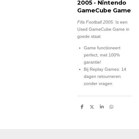
2005
- Nintendo
GameCube Game
Fifa Football 2005:
Is een
Used GameCube Game in
goede staat
Game functioneert
perfect, met 100%
garantie!
Bij Replay Games: 14
dagen retourneren
zonder vragen
D
D
S
D
e
e
h
e
l
e
a
l
e
l
r
e
n
e
n