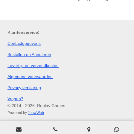
D
D
S
D
e
e
h
e
l
e
a
l
e
l
r
e
n
e
n
Klantenservice:
Contactgegevens
Bestellen en Annuleren
Levertijd en verzendkosten
Algemene voorwaarden
Privacy verklaring
Vragen?
© 2014 - 2026 Replay Games
Powered by
JouwWeb