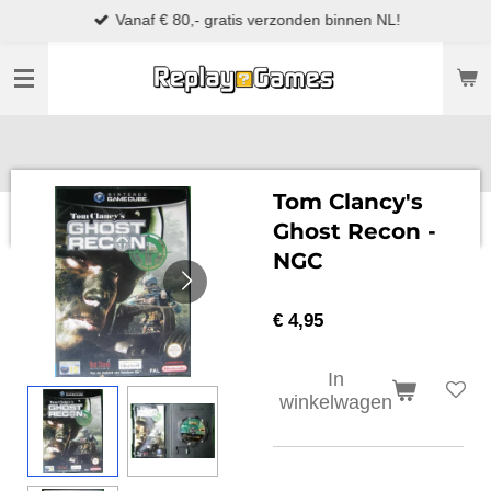
Vanaf € 80,- gratis verzonden binnen NL!
Ga
direct
naar
de
hoofdinhoud
Tom Clancy's
Ghost Recon -
NGC
€ 4,95
In
winkelwagen