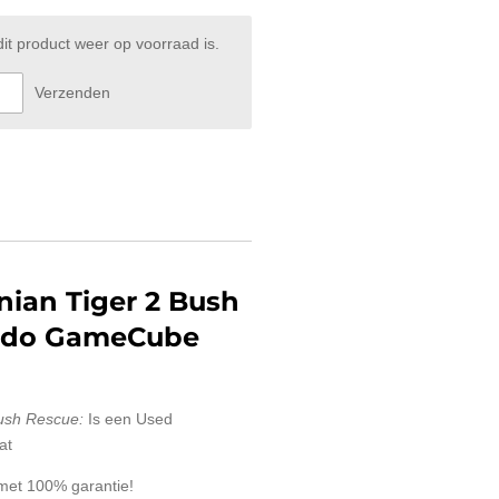
t product weer op voorraad is.
Verzenden
nian Tiger 2 Bush
ndo GameCube
Bush Rescue:
Is een Used
at
 met 100% garantie!