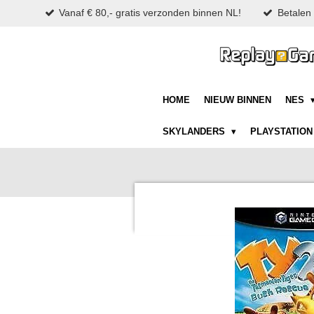
Vanaf € 80,- gratis verzonden binnen NL!
Betalen 
Ga
direct
naar
de
hoofdinhoud
HOME
NIEUW BINNEN
NES
SKYLANDERS
PLAYSTATIO