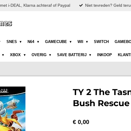
met i-DEAL, Klarna achteraf of Paypal
Niet tevreden? Geld teru
SNES
N64
GAMECUBE
WII
SWITCH
GAMEB
N
XBOX
OVERIG
SAVE BATTERIJ
INKOOP
KLANT
TY 2 The Tas
Bush Rescue
€ 0,00