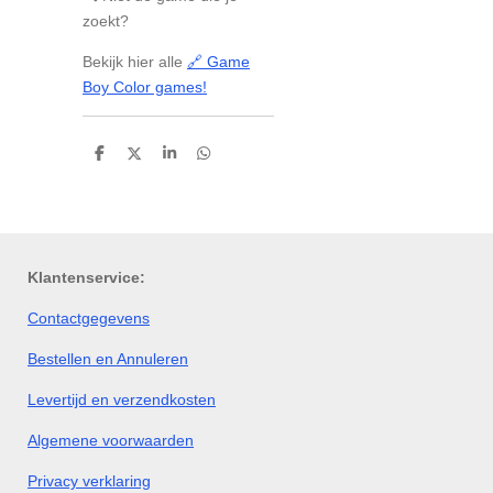
zoekt?
Bekijk hier alle
🔗 Game
Boy Color games!
D
D
S
D
e
e
h
e
l
e
a
l
e
l
r
e
n
e
n
Klantenservice:
Contactgegevens
Bestellen en Annuleren
Levertijd en verzendkosten
Algemene voorwaarden
Privacy verklaring