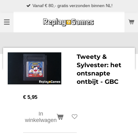
Vanaf € 80,- gratis verzonden binnen NL!
Ga
direct
naar
de
hoofdinhoud
Tweety &
Sylvester: het
ontsnapte
ontbijt - GBC
€ 5,95
In
winkelwagen