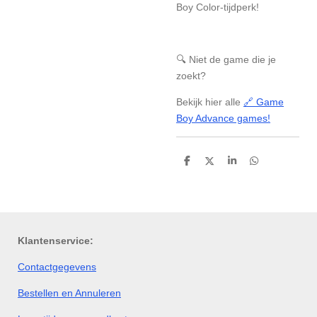
Boy Color-tijdperk!
🔍 Niet de game die je
zoekt?
Bekijk hier alle
🔗 Game
Boy Advance games!
D
D
S
D
e
e
h
e
l
e
a
l
e
l
r
e
n
e
n
Klantenservice:
Contactgegevens
Bestellen en Annuleren