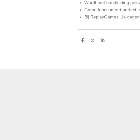
Wordt met handleiding gele
Game functioneert perfect,
Bij ReplayGames: 14 dagen
D
D
S
e
e
h
l
e
a
e
l
r
n
e