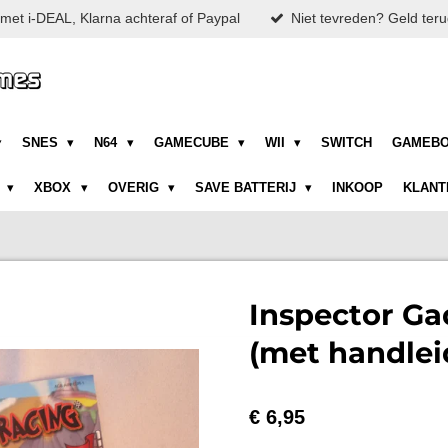
met i-DEAL, Klarna achteraf of Paypal
Niet tevreden? Geld teru
SNES
N64
GAMECUBE
WII
SWITCH
GAMEB
N
XBOX
OVERIG
SAVE BATTERIJ
INKOOP
KLANT
Inspector Ga
(met handlei
€ 6,95