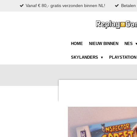
Vanaf € 80,- gratis verzonden binnen NL!
Betalen 
Ga
direct
naar
de
hoofdinhoud
HOME
NIEUW BINNEN
NES
SKYLANDERS
PLAYSTATIO