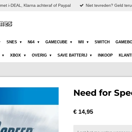
met i-DEAL, Klarna achteraf of Paypal
Niet tevreden? Geld teru
SNES
N64
GAMECUBE
WII
SWITCH
GAMEB
N
XBOX
OVERIG
SAVE BATTERIJ
INKOOP
KLANT
Need for Spe
€ 14,95