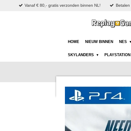
Vanaf € 80,- gratis verzonden binnen NL!
Betalen 
Ga
direct
naar
de
hoofdinhoud
HOME
NIEUW BINNEN
NES
SKYLANDERS
PLAYSTATIO