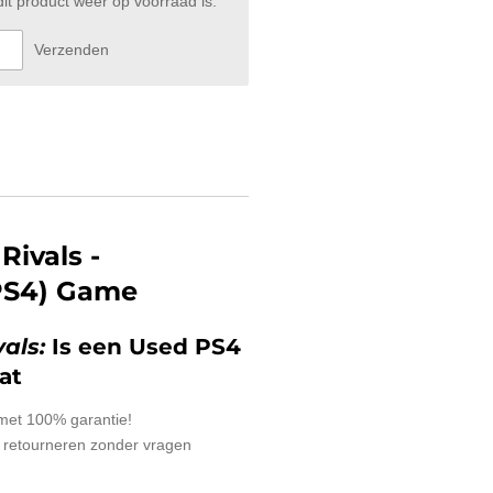
t product weer op voorraad is.
Verzenden
Rivals -
(PS4) Game
vals:
Is een Used PS4
at
 met 100% garantie!
 retourneren zonder vragen
_________________________