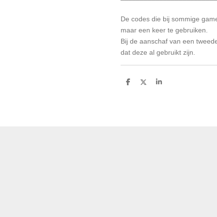
De codes die bij sommige game
maar een keer te gebruiken.
Bij de aanschaf van een tweed
dat deze al gebruikt zijn.
D
D
S
e
e
h
l
e
a
e
l
r
n
e