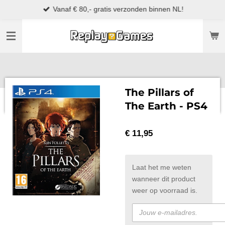
Vanaf € 80,- gratis verzonden binnen NL!
Ga
direct
naar
de
hoofdinhoud
The Pillars of
The Earth - PS4
€ 11,95
Laat het me weten
wanneer dit product
weer op voorraad is.