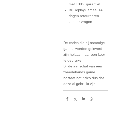
met 100% garantie!
Bij ReplayGames: 14
dagen retourneren
zonder vragen
________________________
De codes die bij sommige
games worden geleverd
zijn helaas maar een keer
te gebruiken.
Bij de aanschaf van een
tweedehands game
bestaat het risico dus dat
deze al gebruikt zijn.
D
D
S
D
e
e
h
e
l
e
a
l
e
l
r
e