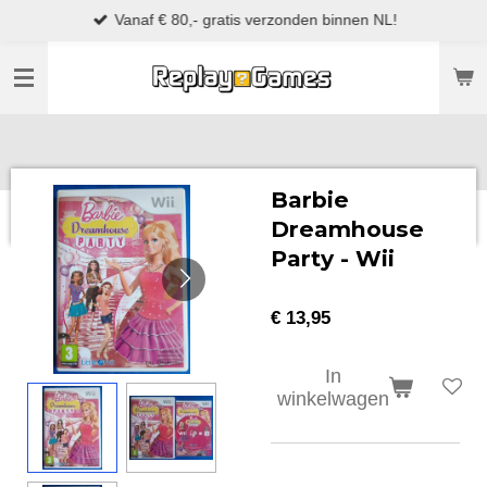
Vanaf € 80,- gratis verzonden binnen NL!
Ga
direct
naar
de
hoofdinhoud
Barbie
Dreamhouse
Party - Wii
€ 13,95
In
winkelwagen