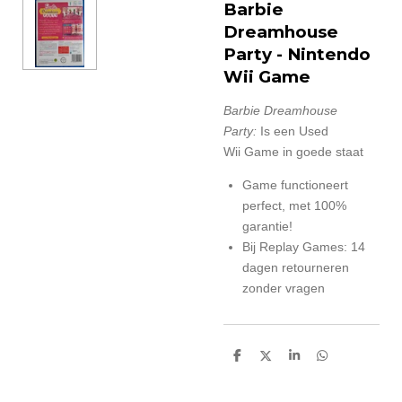
Barbie
Dreamhouse
Party
- Nintendo
Wii Game
Barbie Dreamhouse
Party:
Is een Used
Wii Game in goede staat
Game functioneert
perfect, met 100%
garantie!
Bij Replay Games: 14
dagen retourneren
zonder vragen
D
D
S
D
e
e
h
e
l
e
a
l
e
l
r
e